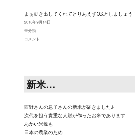
まぁ動き出してくれてとりあえずOKとしましょう
投
2016年9月14日
稿
カ
未分類
日:
テ
修
コメント
ゴ
理…
リ
に
ー
新米…
西野さんの息子さんの新米が届きました♪
次代を担う貴重な人財が作ったお米であります
あかい米穀も
日本の農業のため