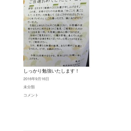
しっかり勉強いたします！
投
2016年9月16日
稿
カ
未分類
日:
テ
今
コメント
ゴ
月
リ
の
ー
お
べ
ん