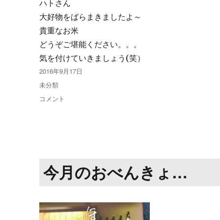
ハトさん
大好物をばらまきましたよ～
貴重なお米
どうぞご堪能ください。。。
気を付けていきましょう(笑）
投
2016年9月17日
稿
カ
未分類
日:
テ
大
コメント
ゴ
好
リ
物…
ー
に
今月のおべんきょ…