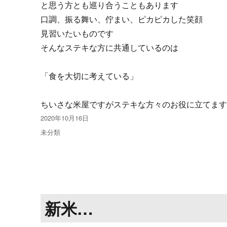
と思う方とも巡り合うこともあります
口調、振る舞い、佇まい、ピカピカした笑顔
見習いたいものです
そんなステキな方に共通しているのは
「食を大切に考えている」
ちいさな米屋ですがステキな方々のお役に立てま
投
2020年10月16日
稿
カ
未分類
日:
テ
ゴ
リ
ー
新米…