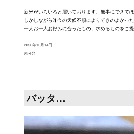
新米がいろいろと届いております。無事にできて
しかしながら昨今の天候不順によりできのよかっ
一人お一人お好みに合ったもの、求めるものをご
投
2020年10月14日
稿
カ
未分類
日:
テ
ゴ
リ
ー
バッタ…