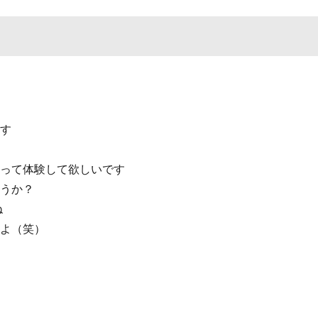
ます
らって体験して欲しいです
ょうか？
ね
たよ（笑）