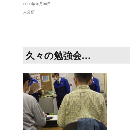
投
2020年10月30日
稿
カ
未分類
日:
テ
ゴ
リ
ー
久々の勉強会…