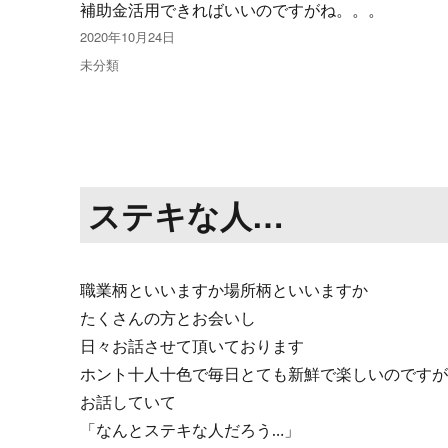
補助金活用できればいいのですがね。。。
投
2020年10月24日
稿
カ
未分類
日:
テ
ゴ
リ
ー
ステキな人…
職業柄といいますか場所柄といいますか
たくさんの方とお会いし
日々お話させて頂いております
ホント十人十色で毎日とても新鮮で楽しいのです
お話していて
「なんとステキな人だろう…」