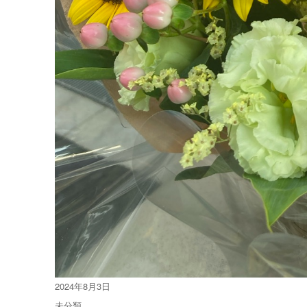
投
2024年8月3日
稿
カ
未分類