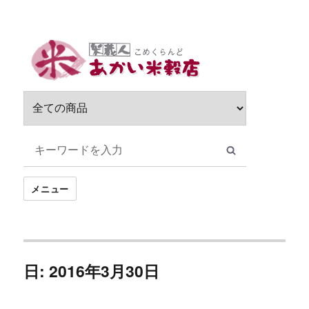
サ
ブ
メ
ニ
ュ
ー
を
展
開
メニュー
日: 2016年3月30日