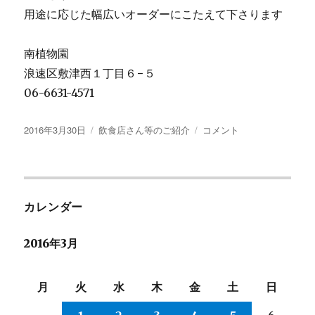
用途に応じた幅広いオーダーにこたえて下さります
南植物園
浪速区敷津西１丁目６−５
06-6631-4571
投
2016年3月30日
カ
飲食店さん等のご紹介
南
コメント
稿
テ
植
日:
ゴ
物
リ
園…
ー
に
カレンダー
2016年3月
月
火
水
木
金
土
日