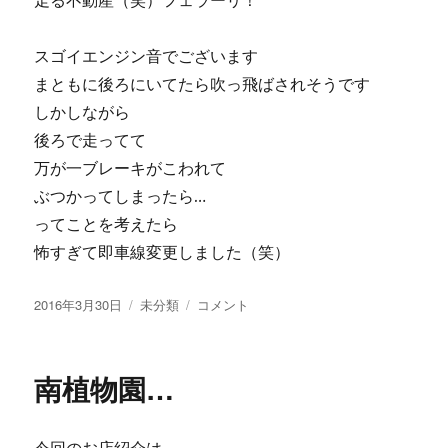
走る不動産（笑）フェラーリ！
スゴイエンジン音でございます
まともに後ろにいてたら吹っ飛ばされそうです
しかしながら
後ろで走ってて
万が一ブレーキがこわれて
ぶつかってしまったら…
ってことを考えたら
怖すぎて即車線変更しました（笑）
投
2016年3月30日
カ
未分類
高
コメント
稿
テ
級
日:
ゴ
車…
リ
に
南植物園…
ー