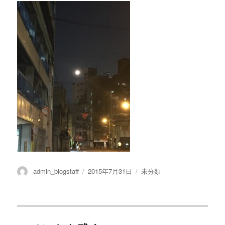
投
admin_blogstaff
投
2015年7月31日
カ
未分類
稿
稿
テ
者
日:
ゴ
リ
ー