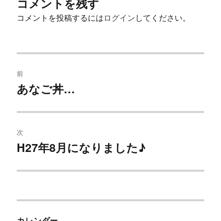
コメントを残す
コメントを投稿するには
ログイン
してください。
投
前
稿
あなご丼…
過
去
ナ
の
ビ
投
次
稿:
ゲ
H27年8月になりました♪
次
の
ー
投
シ
稿:
ョ
カレンダー