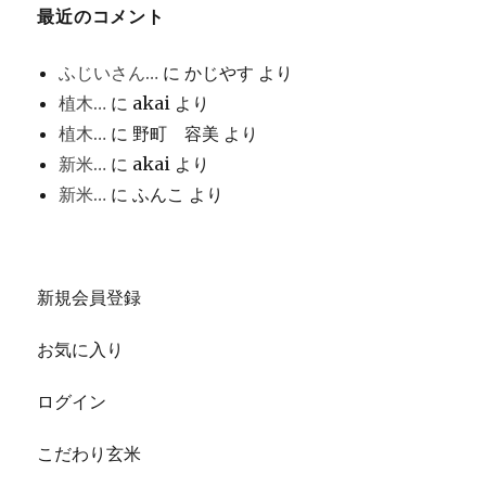
最近のコメント
ふじいさん…
に
かじやす
より
植木…
に
akai
より
植木…
に
野町 容美
より
新米…
に
akai
より
新米…
に
ふんこ
より
新規会員登録
お気に入り
ログイン
こだわり玄米