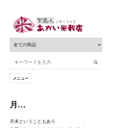
サ
ブ
メ
ニ
ュ
ー
を
展
開
メニュー
月…
月末ということもあり