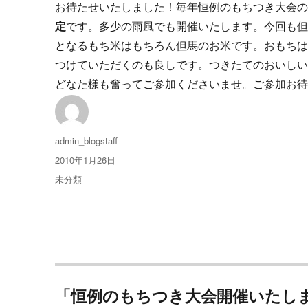
お待たせいたしました！毎年恒例のもちつき大会の
定
です。多少の雨風でも開催いたします。今回も
となるもち米はもちろん但馬のお米です。おもち
つけていただくのも良しです。つきたてのおいし
どなた様も奮ってご参加くださいませ。ご参加お
投
admin_blogstaff
稿
投
2010年1月26日
者
稿
カ
未分類
日:
テ
ゴ
リ
ー
「恒例のもちつき大会開催いたし