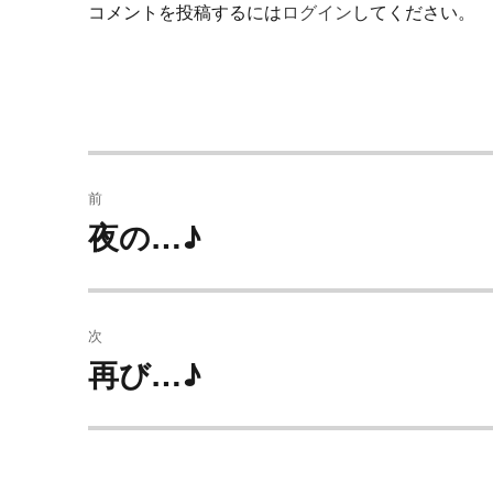
コメントを投稿するには
ログイン
してください。
投
前
稿
夜の…♪
過
去
ナ
の
ビ
投
次
稿:
ゲ
再び…♪
次
の
ー
投
シ
稿: