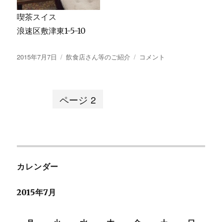
喫茶スイス
浪速区敷津東1-5-10
投
2015年7月7日
カ
飲食店さん等のご紹介
ス
コメント
稿
テ
イ
日:
ゴ
ス
リ
さ
投
ページ
2
ー
ん…
に
稿
ナ
カレンダー
ビ
2015年7月
ゲ