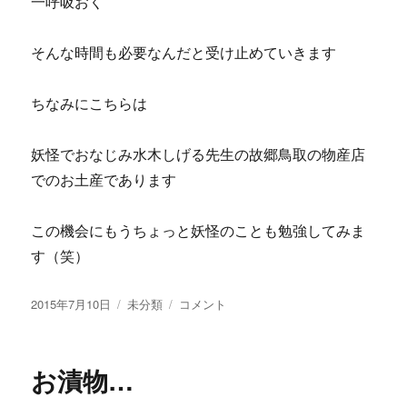
一呼吸おく
そんな時間も必要なんだと受け止めていきます
ちなみにこちらは
妖怪でおなじみ水木しげる先生の故郷鳥取の物産店
でのお土産であります
この機会にもうちょっと妖怪のことも勉強してみま
す（笑）
投
2015年7月10日
カ
未分類
な
コメント
稿
テ
ま
日:
ゴ
け
リ
も
お漬物…
ー
の…
に