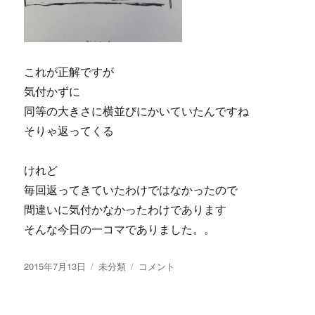
これが正解ですが
気付かずに
同等の大きさに横並びにかいていたんですね
そりゃ返ってくる
けれど
毎回返ってきていたわけではなかったので
間違いに気付かなかったわけであります
そんな今日の一コマでありました。。
投
2015年7月13日
カ
未分類
今
コメント
稿
テ
日
日:
ゴ
の
リ
一