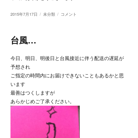
投
2015年7月17日
カ
未分類
も
コメント
稿
テ
ら
日:
ゴ
う…
リ
に
台風…
ー
今日、明日、明後日と台風接近に伴う配送の遅延が
予想され
ご指定の時間内にお届けできないこともあるかと思
います
最善はつくしますが
あらかじめご了承ください。