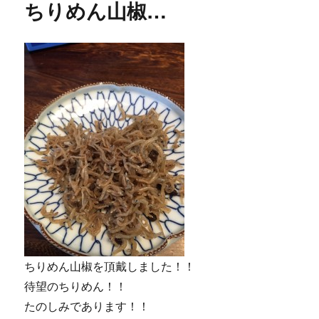
ちりめん山椒…
ー
コ
マ…
に
ちりめん山椒を頂戴しました！！
待望のちりめん！！
たのしみであります！！