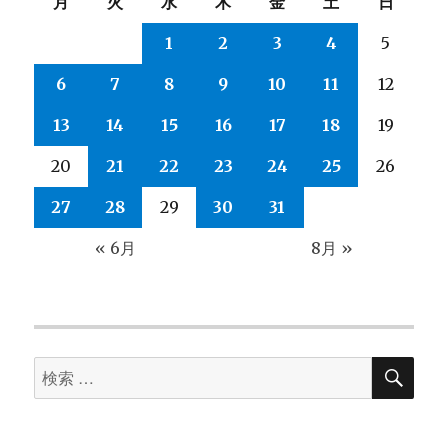
ー
月
火
水
木
金
土
日
シ
1
2
3
4
5
6
7
8
9
10
11
12
ョ
13
14
15
16
17
18
19
ン
20
21
22
23
24
25
26
27
28
29
30
31
« 6月
8月 »
検
検
索
索
対