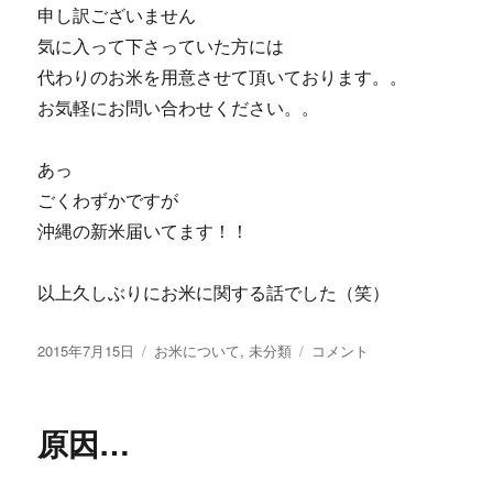
申し訳ございません
気に入って下さっていた方には
代わりのお米を用意させて頂いております。。
お気軽にお問い合わせください。。
あっ
ごくわずかですが
沖縄の新米届いてます！！
以上久しぶりにお米に関する話でした（笑）
投
2015年7月15日
カ
お米について
,
未分類
枝
コメント
稿
テ
豆…
日:
ゴ
に
リ
原因…
ー