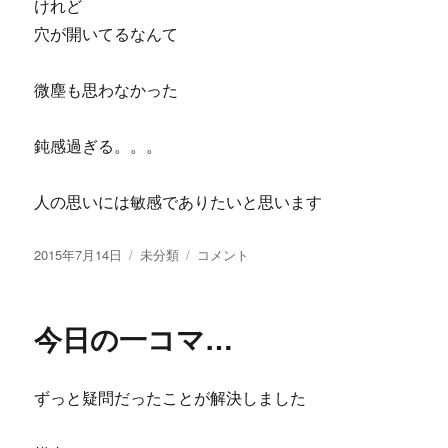
けれど
穴が開いてるなんて
微塵も思わなかった
鈍感過ぎる。。。
人の思いには敏感でありたいと思います
投
2015年7月14日
カ
未分類
原
コメント
稿
テ
因…
日:
ゴ
に
リ
今日の一コマ…
ー
ずっと疑問だったことが解決しました