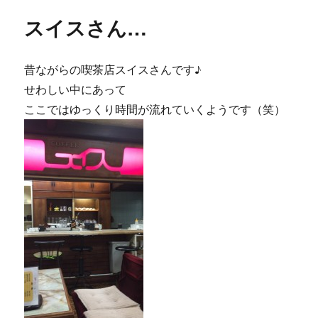
リ
一
スイスさん…
ー
コ
マ…
に
昔ながらの喫茶店スイスさんです♪
せわしい中にあって
ここではゆっくり時間が流れていくようです（笑）