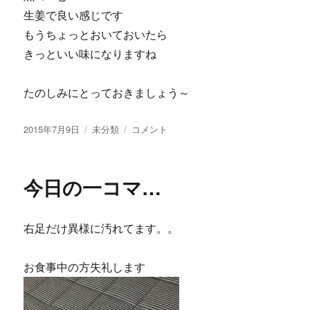
生姜で良い感じです
もうちょっとおいておいたら
きっといい味になりますね
たのしみにとっておきましょう～
投
2015年7月9日
カ
未分類
お
コメント
稿
テ
漬
日:
ゴ
物…
リ
に
今日の一コマ…
ー
右足だけ異様に汚れてます。。
お食事中の方失礼します