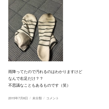
雨降ってたので汚れるのはわかりますけど
なんで右足だけ？？
不思議なこともあるものです（笑）
投
2015年7月8日
カ
未分類
今
コメント
稿
テ
日
日:
ゴ
の