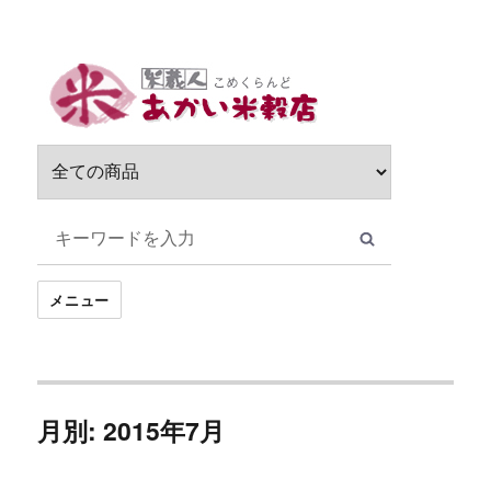
サ
ブ
メ
ニ
ュ
ー
を
展
開
メニュー
月別: 2015年7月