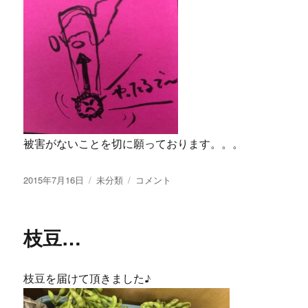
被害がないことを切に願っております。。。
投
2015年7月16日
カ
未分類
台
コメント
稿
テ
風…
日:
ゴ
に
リ
枝豆…
ー
枝豆を届けて頂きました♪