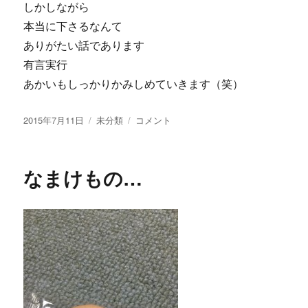
しかしながら
本当に下さるなんて
ありがたい話であります
有言実行
あかいもしっかりかみしめていきます（笑）
投
2015年7月11日
カ
未分類
ち
コメント
稿
テ
り
日:
ゴ
め
リ
ん
なまけもの…
ー
山
椒…
に