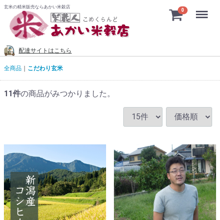
玄米の精米販売ならあかい米穀店
Menu
0
配達サイトはこちら
全商品
こだわり玄米
11
件
の商品がみつかりました。