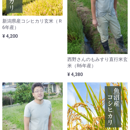
新潟県産コシヒカリ玄米（Ｒ
6年産）
¥ 4,200
西野さんのもみすり直行米玄
米（R6年産）
¥ 4,380