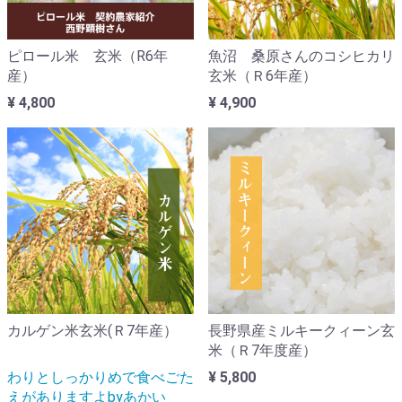
ピロール米 玄米（R6年
魚沼 桑原さんのコシヒカリ
産）
玄米（Ｒ6年産）
¥ 4,800
¥ 4,900
カルゲン米玄米(Ｒ7年産）
長野県産ミルキークィーン玄
米（Ｒ7年度産）
わりとしっかりめで食べごた
¥ 5,800
えがありますよbyあかい