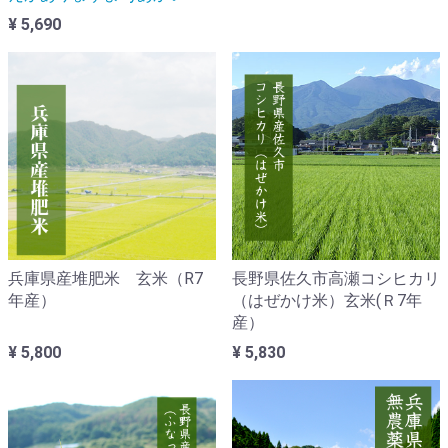
¥ 5,690
兵庫県産堆肥米 玄米（R7
長野県佐久市高瀬コシヒカリ
年産）
（はぜかけ米）玄米(Ｒ7年
産）
¥ 5,800
¥ 5,830