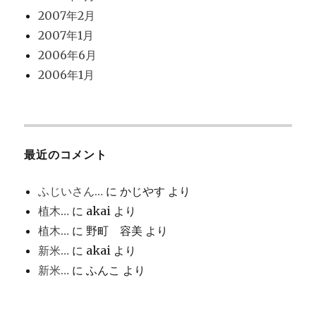
2007年2月
2007年1月
2006年6月
2006年1月
最近のコメント
ふじいさん…
に
かじやす
より
植木…
に
akai
より
植木…
に
野町 容美
より
新米…
に
akai
より
新米…
に
ふんこ
より