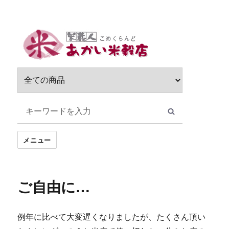
サ
ブ
メ
ニ
ュ
ー
を
展
開
メニュー
ご自由に…
例年に比べて大変遅くなりましたが、たくさん頂い