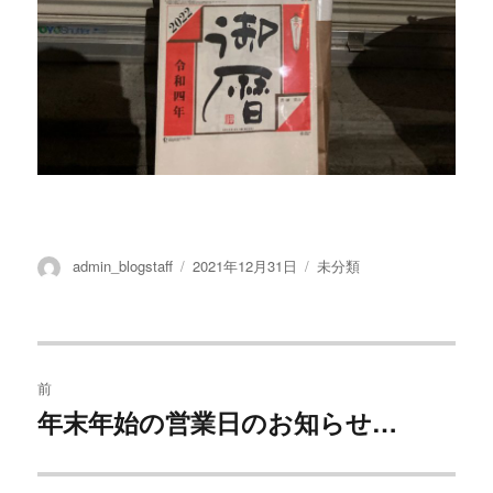
投
admin_blogstaff
投
2021年12月31日
カ
未分類
稿
稿
テ
者
日:
ゴ
リ
ー
投
前
稿
年末年始の営業日のお知らせ…
過
去
ナ
の