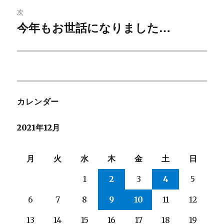
ビ
投
次
稿:
ゲ
今年もお世話になりました…
次
の
ー
投
シ
稿:
ョ
カレンダー
ン
2021年12月
月
火
水
木
金
土
日
1
2
3
4
5
6
7
8
9
10
11
12
13
14
15
16
17
18
19