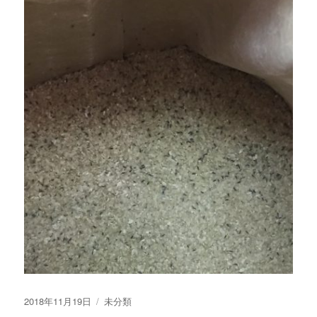
投
2018年11月19日
カ
未分類
稿
テ