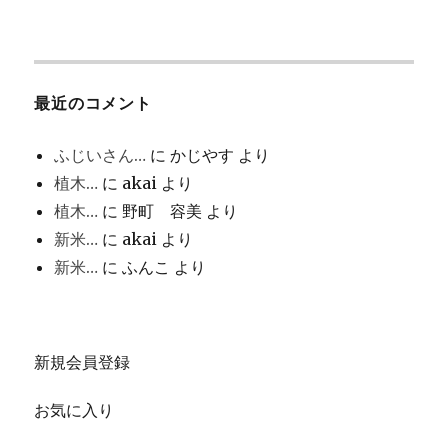
最近のコメント
ふじいさん…
に
かじやす
より
植木…
に
akai
より
植木…
に
野町 容美
より
新米…
に
akai
より
新米…
に
ふんこ
より
新規会員登録
お気に入り