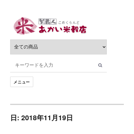
サ
ブ
メ
ニ
ュ
ー
を
展
開
メニュー
日: 2018年11月19日